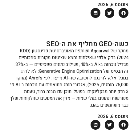
אוגוסט 6, 2026
כשה-GEO מחליף את ה-SEO
מחקר של Aggarwal ושותפיו מאוניברסיטת פרינסטון (KDD
2024) בדק אלפי שאילתות ומצא שציטוט מקורות סמכותיים
מגדיל נוכחות ב-AI ב-40%, ושילוב נתונים ספציפיים — ב-37%.
זה הבסיס של Generative Engine Optimization: לא לדרג
בגוגל, אלא להיכנס לתשובה שה-AI מייצר. לפי Ahrefs (מחקר
75,000 מותגים, 2025), אזכורי מותג מתואמים עם נוכחות ב-AI פי
3 חזק יותר מבקלינקים. בפועל: תוכן עם מבנה ברור, טענות
מפורשות ונתונים בעלי שמות — מזין את המנועים שהלקוחות שלך
כבר משתמשים בהם.
אוגוסט 6, 2026