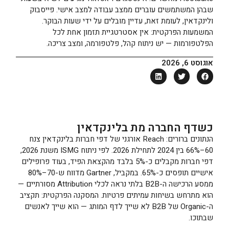
שבהן המשתמשים עוברים ממצב עבודה למצב אישי. פייסבוק
ולינקדאין, לעומת זאת, עדיין מובלים על ידי שעות הבוקר.
המשמעות הפרקטית: אין אסטרטגיית תזמון אחת לכל
הפלטפורמות — יש ניתוח קהל, פלטפורמה, ומצב צריכה.
אוגוסט 6, 2026
כשדף החברה מת בלינקדאין
הנתונים ברורים: Reach אורגני של דפי חברות בלינקדאין צנח
60–66% בין 2024 לתחילת 2026. לפי ניתוח ISMG משנת 2026,
דפי חברות מקבלים כ-5% בלבד מהקצאת הפיד, בעוד פרופילים
אישיים תופסים כ-65%. במקביל, Gartner מדווח ש-70–80%
ממסע הרכישה ה-B2B בלתי נראה לכלי Attribution מסורתיים —
הוא מתרחש בשיחות עמיתים פרטיות. המסקנה הפרקטית: תקציב
ה-Organic של B2B לא שייך לדף המותג — הוא שייך לאנשים
שבתוכו.