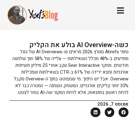
כשה-AI Overview בולע את הקליק
נתוני Ahrefs ממרץ 2026 מראים ש-AI Overviews של גוגל
מופיעים ב-48% מכלל השאילתות — עלייה של 58% תוך שלושה
חודשים. מחקר Seer Interactive עקב אחרי 25 מיליון חשיפות
אורגניות ומצא ירידה של 61% ב-CTR בשאילתות שמכילות
Overview. אבל יש היפוך: מי שמצוטט בתוך ה-Overview מקבל
35% יותר קליקים אורגניים. המשחק השתנה — המטרה כבר לא
להיות ראשון בתוצאות, אלא להיות המקור שה-AI בוחר לצטט.
אוגוסט 7, 2026