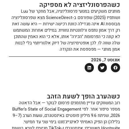
כשהפרסונליזציה לא מספיקה
מותגים משקיעים במנועי פרסונליזציה, אבל מחקר של Luu
ושותפיו (2025) שפורסם ב-ScienceDirect מצא שפרסונליזציה
מבוססת AI אינה מגדילה כוונת רכישה ישירות — היא עושה זאת
רק דרך אמון נתפס ורלוונטיות נחווית. במילים אחרות: המשתמש
לא קונה כי הפרסומת "הכירה" אותו, אלא כי הוא האמין שהתוכן
שלה שווה לו. לכן אופטימיזציה של דיוק אלגוריתמי בלי לבנות
אמון מותגי — מפספסת את הנקודה.
אוגוסט 7, 2026
כשהערב הופך לשעת הזהב
רוב המשווקים עדיין מתזמנים פרסום לבוקר — אבל הדאטה
מספר סיפור אחר. לפי Buffer's State of Social Engagement
2026, שניתח 9.6 מיליון פוסטים באינסטגרם, שעות הערב (7–9
בלילה) הן הפיק האמיתי לאינגייג'מנט בימי שני עד חמישי.
Hootsuite מאשרים: אינסטגרם ו-TikTok מגיעים לשיא בשעות