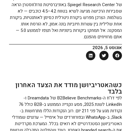
של Spiegel Research Center באוניברסיטת נורת'ווסטרן הראה
שסבירות הרכישה מגיעה לשיא בטווח 4.2–4.5 כוכבים — לא
בשלמות. הצרכן מפרש ביקורת ניטרלית כסימן לאותנטיות; ביקורת
אחת שלילית בין עשרות חיוביות בונה אמון, לא הורסת אותו.
המסקנה: אל תמחקו ביקורות בינוניות ואל תצפו לממוצע 5.0 —
אתם מרוויחים מהפגם.
אוגוסט 5, 2026
כשהאטריביושן מודד את הצעד האחרון
בלבד
לפי דו"ח ה-B2Believe Benchmarks של Dreamdata ו-
LinkedIn לשנת 2025, מסע הקנייה הממוצע ב-B2B כולל 76
נקודות מגע על פני 211 יום. רוב הנקודות הללו מתרחשות ב-
Slack, ב-WhatsApp ובפורוורדים של אימייל — ערוצים שמודלי
האטריביושן הסטנדרטיים לא רואים בכלל. המערכת מקרדיטת
את ה-branded search האחרון, בעוד שהחלטה התקבלה שבועות