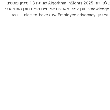
דפי חברות בלינקדין מגיעים ב-2026 לקהל של 1.6% בלבד מהעוקבים — ירידה מ-7% ב-2021, לפי דוח Algorithm InSights 2025 שניתח 1.8 מיליון פוסטים.
הסיבה אינה טכנית — זו מדיניות. הפלטפורמה העבירה מודל שיתוף מ-broadcast ל-knowledge retrieval: תוכן עמוק מאנשים אמיתיים מנצח תוכן מותגי גנרי.
הפרקטיקה: מנכ"ל ומייסדים שמפרסמים מהפרופיל האישי מקבלים reach גבוה פי 20-39 מדף הארגון. Employee advocacy אינה nice-to-have — היא