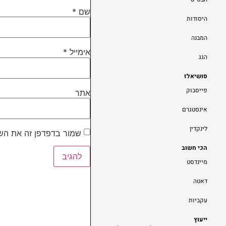
שם
*
היסודות
המבנה
אימייל
*
הגג
סושיאלז
פייסבוק
אתר
אינסטגרם
לינקדין
שמור בדפדפן זה את השם
הכי חשוב
מיינדסט
דאטה
עקביות
ייעוץ