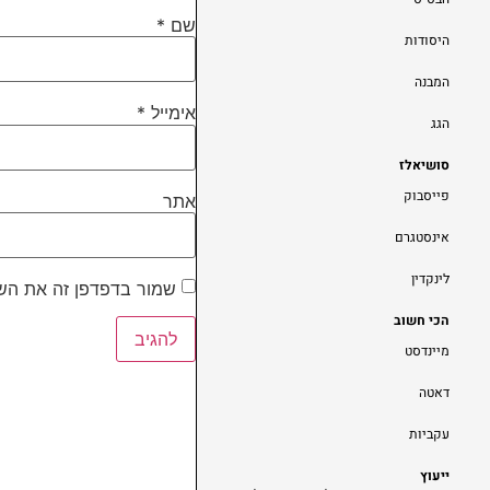
שם
*
היסודות
המבנה
אימייל
*
הגג
סושיאלז
פייסבוק
אתר
אינסטגרם
לינקדין
שמור בדפדפן זה את השם
הכי חשוב
מיינדסט
דאטה
עקביות
ייעוץ