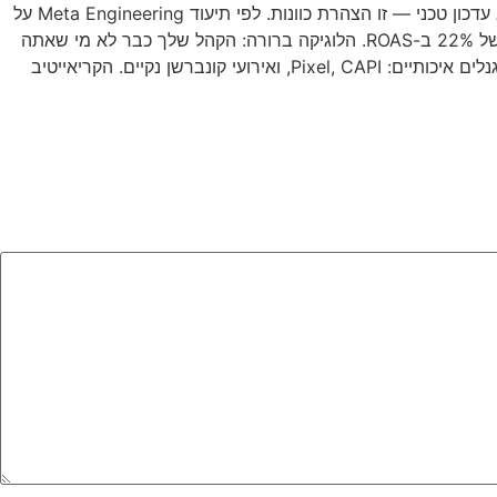
מאז ינואר 2026 קמפיינים שהסתמכו על detailed targeting ישן של Meta הפסיקו לרוץ. זו לא עדכון טכני — זו הצהרת כוונות. לפי תיעוד Meta Engineering על
מנוע Andromeda, כשמפרסמים הפעילו את יכולות הטירגוט של Advantage+, הם ראו עלייה של 22% ב-ROAS. הלוגיקה ברורה: הקהל שלך כבר לא מי שאתה
מגדיר — אלא מי שהאלגוריתם מזהה כבעל כוונת המרה גבוהה. המשימה שלך היא לספק לו סיגנלים איכותיים: Pixel, CAPI, ואירועי קונברשן נקיים. הקריאייטיב