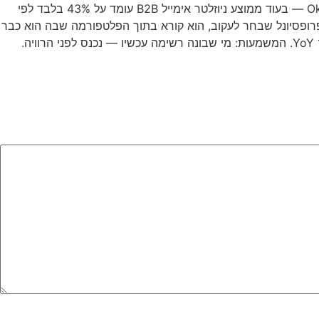
ניוזלטר בלינקדין מגיע ל-40–50% open rate — לפי Oktopost B2B Social Benchmark 2025 — בעוד ממוצע ניוזלטר אימייל B2B עומד על 43% בלבד לפי
ן המנוי הוא פרופסיונל שבחר לעקוב, הוא קורא בתוך הפלטפורמה שבה הוא כבר