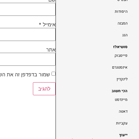
היסודות
המבנה
אימייל
*
הגג
סושיאלז
אתר
פייסבוק
אינסטגרם
שמור בדפדפן זה את השם
לינקדין
הכי חשוב
מיינדסט
דאטה
עקביות
ייעוץ