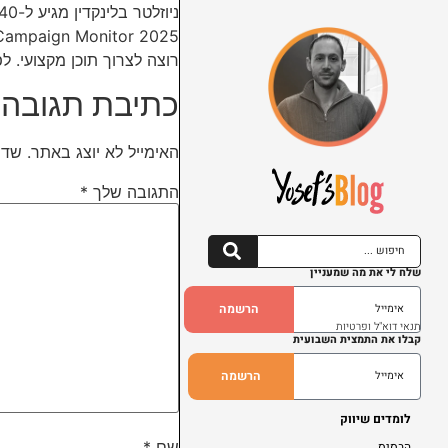
רוצה לצרוך תוכן מקצועי. לפי נתוני digitalapplied.com, מנויי הניוזלטרים בלינקדין צמחו 150% YoY. המשמעות: מי שבונה
כתיבת תגובה
האימייל לא יוצג באתר.
שדו
התגובה שלך
*
שלח לי את מה שמעניין
הרשמה
תנאי דוא"ל ופרטיות
קבלו את התמצית השבועית
הרשמה
לומדים שיווק
שם
*
הבסיס