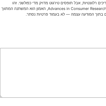
AI personaliz צריכים לקרוא את Cloarec (2024): צרכנים מעריכים רלוונטיות, אבל תופסים טירגוט מדויק מדי כפולשני. זהו
הפרסונליזציה–פרטיות פרדוקס — ככל שהמסר מדויק יותר, כך גדל חשש ה"מעקב". לפי תיעוד Advances in Consumer Research, האמון הוא המשתנה המתווך
נים בתוך המודעה עצמה — לא בעמוד פרטיות נסתר.