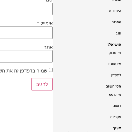
היסודות
המבנה
אימייל
*
הגג
סושיאלז
אתר
פייסבוק
אינסטגרם
שמור בדפדפן זה את השם
לינקדין
הכי חשוב
מיינדסט
דאטה
עקביות
ייעוץ