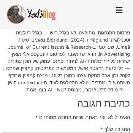
פרסום התנהגותי מת לאט. לא בגלל רגש — בגלל רגולציה
וטכנולוגיה. Häglund ו-Björklund (2024) מאוניברסיטת
Umeå, שפרסמו ב-Journal of Current Issues & Research
in Advertising, הראו שהמעבר לפרסום קונטקסטואלי מואץ
ישירות על ידי יכולות ה-AI לניתוח סמנטי עמוק של תוכן עמודים
— בלי לגעת בדאטה אישי. המשמעות הפרקטית: קמפיין שמתכוון
לקהל נכון אבל ממקם עצמו בתוכן רלוונטי מנצח קמפיין שרודף
משתמש בין אתרים. זו לא נוסטלגיה לעידן ה-contextual הישן
— זה מודל חדש לגמרי, מבוסס NLP ו-AI בזמן אמת.
כתיבת תגובה
האימייל לא יוצג באתר.
שדות החובה מסומנים
*
התגובה שלך
*