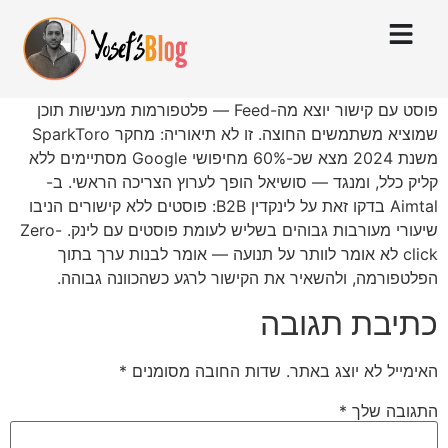
פוסט עם קישור יוצא מה-Feed — פלטפורמות מענישות תוכן
שמוציא משתמשים החוצה. זו לא תיאוריה: מחקר SparkToro
משנת 2024 מצא שכ-60% מחיפושי Google מסתיימים ללא
קליק כלל, ומנגד — סושיאל הופך לערוץ הצריכה הראשי. ב-
Aimtal בדקו זאת על לינקדין B2B: פוסטים ללא קישורים הניבו
שיעורי מעורבות גבוהים בשליש לעומת פוסטים עם לינק. Zero-
click לא אומר לוותר על תנועה — אומר לבנות ערך בתוך
הפלטפורמה, ולהשאיר את הקישור לרגע כשהכוונה גבוהה.
כתיבת תגובה
האימייל לא יוצג באתר.
שדות החובה מסומנים
*
התגובה שלך
*