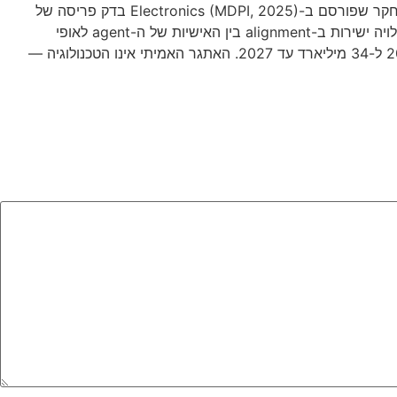
אוטומציה שיווקית תמיד פעלה לפי כללים קבועים מראש. AI agents שוברים את המודל הזה. מחקר שפורסם ב-Electronics (MDPI, 2025) בדק פריסה של
agents אוטונומיים במקביל על מספר פלטפורמות סושיאל — ומצא שאפקטיביות האוטומציה תלויה ישירות ב-alignment בין האישיות של ה-agent לאופי
הפלטפורמה. Juniper Research צופה קפיצה מ-3.3 מיליארד אינטראקציות אוטומטיות ב-2025 ל-34 מיליארד עד 2027. האתגר האמיתי אינו הטכנולוגיה —