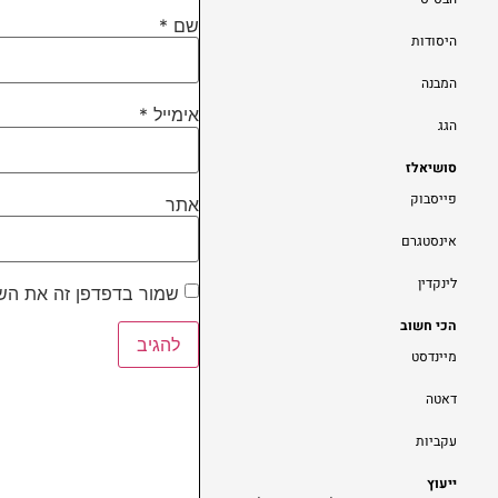
שם
*
היסודות
המבנה
אימייל
*
הגג
סושיאלז
פייסבוק
אתר
אינסטגרם
לינקדין
שמור בדפדפן זה את השם
הכי חשוב
מיינדסט
דאטה
עקביות
ייעוץ