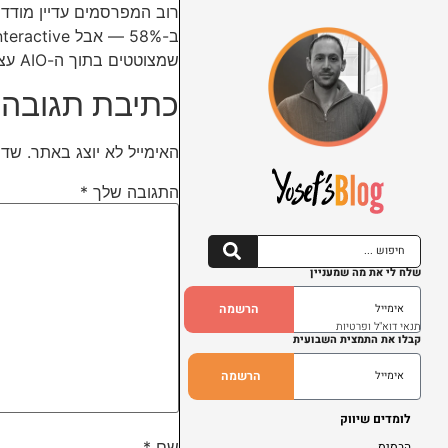
שמצוטטים בתוך ה-AIO עצמו רואים 91% יותר קליקים על מודעות. המטרה החדשה של Search היא לא דירוג — היא ציטוט.
כתיבת תגובה
האימייל לא יוצג באתר.
שדו
התגובה שלך
*
שלח לי את מה שמעניין
הרשמה
תנאי דוא"ל ופרטיות
קבלו את התמצית השבועית
הרשמה
לומדים שיווק
שם
*
הבסיס