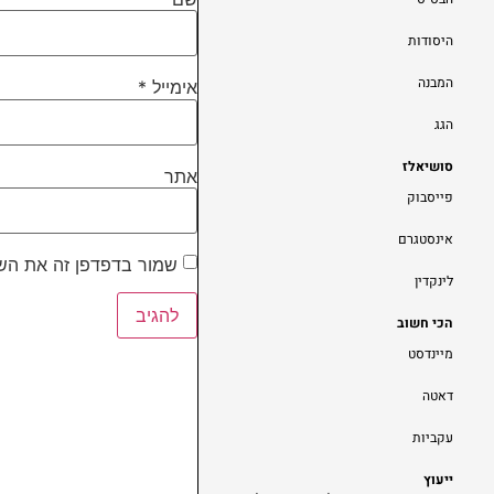
היסודות
המבנה
אימייל
*
הגג
סושיאלז
אתר
פייסבוק
אינסטגרם
שמור בדפדפן זה את השם
לינקדין
הכי חשוב
מיינדסט
דאטה
עקביות
ייעוץ