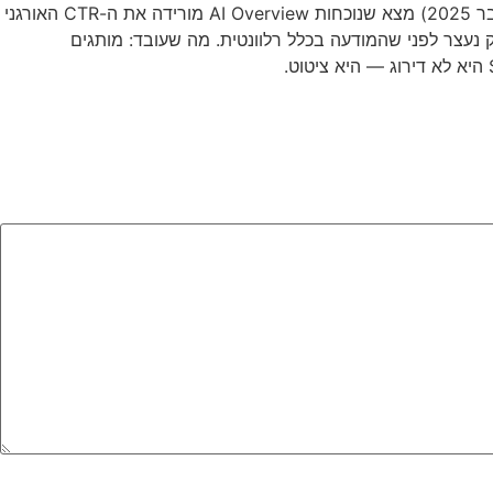
רוב המפרסמים עדיין מודדים CPC וCTR כאילו 2023 לא נגמרה. הבעיה: מחקר Ahrefs (דצמבר 2025) מצא שנוכחות AI Overview מורידה את ה-CTR האורגני
C הממומן צנח 68% על אותן שאילתות. הקליק נעצר לפני שהמודעה בכלל רלוונטית. מה שעובד: מותגים