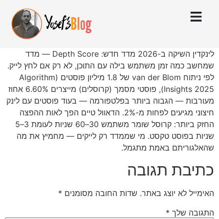
לינקדין השיקה ב-2026 מדד חדש: Depth Score — מדד
שמחשב כמה זמן משתמש בילה עם התוכן, לא רק אם לחץ לייק.
לפי ניתוח van der Blom של 1.8 מיליון פוסטים (Algorithm
Insights 2025), פוסטי מסמך (קרוסלים) מייצרים 6.60% אחוז
מעורבות — הגבוה ביותר בפלטפורמה — בעוד פוסטים עם לינק
חיצוני מגיעים לפחות מ-2%. הדאוול טיים הפך לאות ההפצה
החזק ביותר: קרוסל שומר משתמש 30–60 שניות לעומת 3–5
שניות בפוסט טקסט. מי שממדד רק לייקים — מחמיץ את מה
שהאלגוריתם באמת מתגמל.
כתיבת תגובה
האימייל לא יוצג באתר.
שדות החובה מסומנים
*
התגובה שלך
*