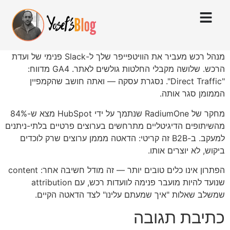
מנהל רכש מעביר את הוויטפייפר שלך ל-Slack פנימי של ועדת
הרכש. שלושה מקבלי החלטות גולשים לאתר. GA4 מדווח:
"Direct Traffic". נסגרת עסקה — ואתה חושב שהקמפיין
הממומן סגר אותה.
מחקר של RadiumOne שנתמך על ידי HubSpot מצא ש-84%
מהשיתופים הדיגיטליים מתרחשים בערוצים פרטיים בלתי-ניתנים
למעקב. ב-B2B זה קריטי: הדאטה מממן ערוצים שרק לוכדים
ביקוש, לא יוצרים אותו.
הפתרון אינו כלים טובים יותר — זה מודל חשיבה אחר: content
שנועד להיות מועבר פנימה לוועדות רכש, עם attribution
שמשלב שאלות "איך שמעתם עלינו" לצד הדאטה הקיים.
כתיבת תגובה